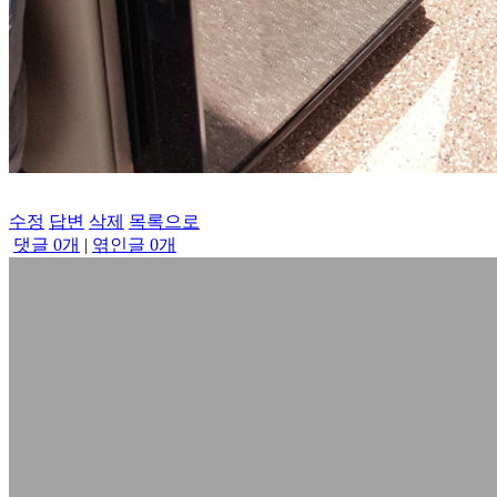
수정
답변
삭제
목록으로
댓글
0
개
|
엮인글
0
개