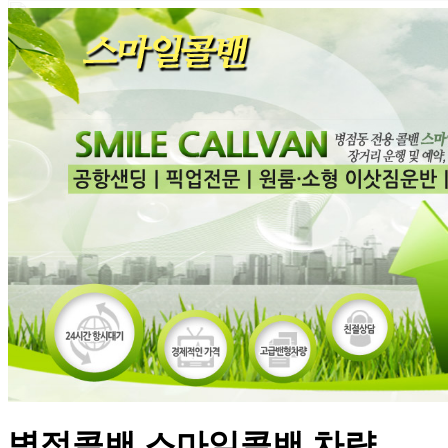
병점콜밴 스마일콜밴 차량